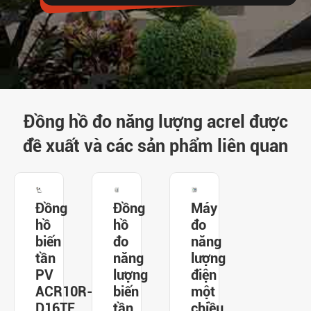
Đồng hồ đo năng lượng acrel được
đề xuất và các sản phẩm liên quan
Đồng
Đồng
Máy
hồ
hồ
đo
biến
đo
năng
tần
năng
lượng
PV
lượng
điện
ACR10R-
biến
một
D16TE
tần
chiều