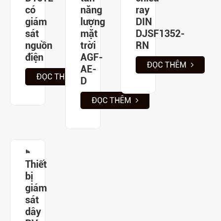
có
năng
ray
giám
lượng
DIN
sát
mặt
DJSF1352-
nguồn
trời
RN
điện
AGF-
ĐỌC THÊM
AE-
ĐỌC THÊM
D
ĐỌC THÊM
Thiết
bị
giám
sát
dây