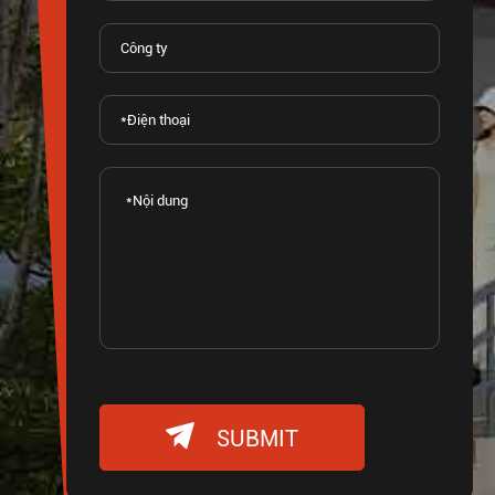

SUBMIT