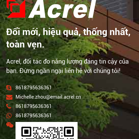
Đổi mới, hiệu quả, thống nhất,
toàn vẹn.
Acrel, đối tác đo năng lượng đáng tin cậy của
bạn. Đừng ngần ngại liên hệ với chúng tôi!
8618795636361
Michelle.zhou@email.acrel.cn
8618795636361
8618795636361