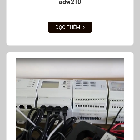
adw210
ĐỌC THÊM