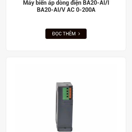
Máy biến áp dòng điện BA20-AI/I
BA20-AI/V AC 0-200A
ĐỌC THÊM