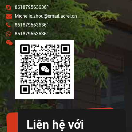
8618795636361
Michelle.zhou@email.acrel.cn
8618795636361
8618795636361
Liên hệ với