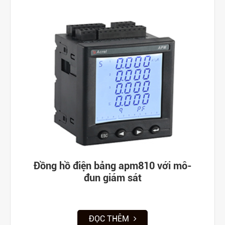
Đồng hồ điện bảng apm810 với mô-
đun giám sát
ĐỌC THÊM