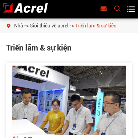



Nhà
Giới thiệu về acrel
Triển lãm & sự kiện

Triển lãm & sự kiện