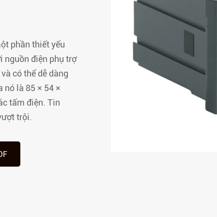
Thiết bị đầu cuối từ xa
Mô-đun điều khiển án
thông minh dòng ASL
ột phần thiết yếu
Rơle bảo vệ điện áp tr
i nguồn điện phụ trợ
dòng AM
 và có thể dễ dàng
Rơle dòng điện dư dòn
 nó là 85 × 54 ×
Mô-đun giám sát trun
c tấm điện. Tin
liệu dòng AMC
ượt trội.
Mô-đun giám sát xe bu
tâm dữ liệu dòng AMB
DF