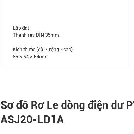
Lắp đặt
Thanh ray DIN 35mm
Kích thước (dài * rộng * cao)
85 × 54 × 64mm
Sơ đồ Rơ Le dòng điện dư P
ASJ20-LD1A