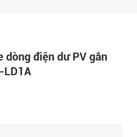
e dòng điện dư PV gắn
0-LD1A