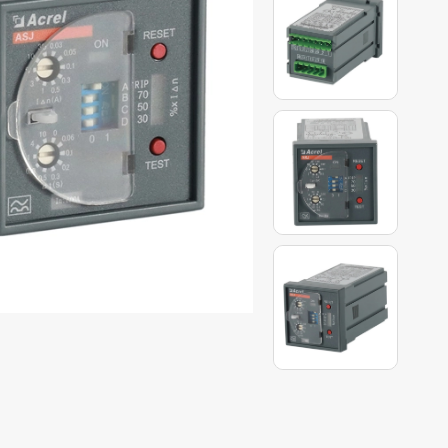
 dòng artu
h sáng
ung bình
g ASJ
g tâm dữ
ýt trung