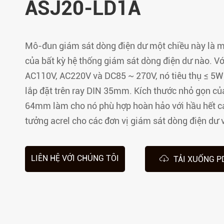
ASJ20-LD1A
Phân phối Điện cách ly
Mô-đun giám sát dòng điện dư một chiều này là m
của bất kỳ hệ thống giám sát dòng điện dư nào. Vớ
AC110V, AC220V và DC85 ~ 270V, nó tiêu thụ ≤ 5W
lắp đặt trên ray DIN 35mm. Kích thước nhỏ gọn của
64mm làm cho nó phù hợp hoàn hảo với hầu hết cá
tưởng acrel cho các đơn vị giám sát dòng điện dư v

LIÊN HỆ VỚI CHÚNG TÔI
TẢI XUỐNG P