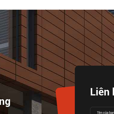
Liên 
ống