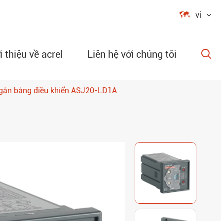

vi
i thiệu về acrel
Liên hệ với chúng tôi

 gắn bảng điều khiển ASJ20-LD1A
ập trình
g cơ dòng
 độ không
 và độ ẩm