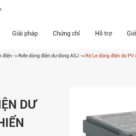
n
Giải pháp
Chứng chỉ
Hỗ trợ
Giớ
n điện
Rơle dòng điện dư dòng ASJ
Rơ Le dòng điện dư PV
Đồng hồ đo công suất l
dòng AMC
Rơle mạch bảo vệ độn
ARD
IỆN DƯ
Thiết bị theo dõi nhiệt
dây dòng artm
HIỂN
Bộ điều khiển nhiệt độ
dòng whd