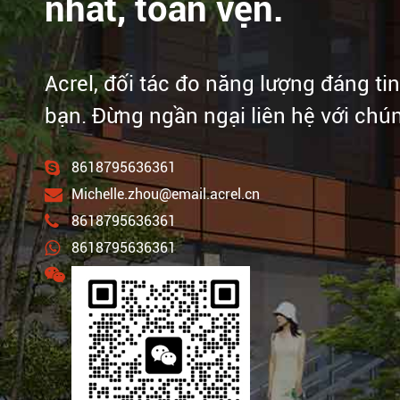
nhất, toàn vẹn.
Acrel, đối tác đo năng lượng đáng ti
bạn. Đừng ngần ngại liên hệ với chún
8618795636361
Michelle.zhou@email.acrel.cn
8618795636361
8618795636361