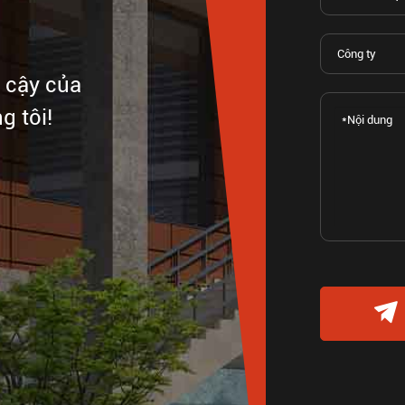
n cậy của
g tôi!
