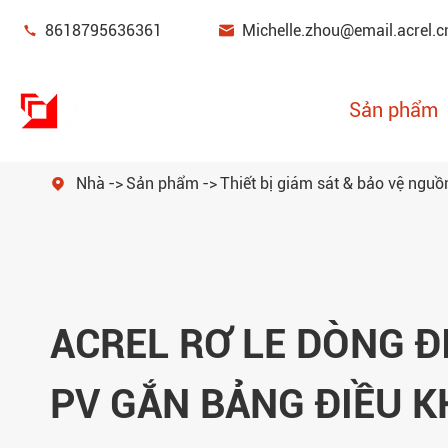


8618795636361
Michelle.zhou@email.acrel.c
Sản phẩm
Nhà
Sản phẩm
Thiết bị giám sát & bảo vệ nguồ

Thiết bị giám sát & bảo vệ nguồn điện
Quản lý năng lượng
Cảm biến điện
ACREL RƠ LE DÒNG Đ
Cổng thông minh
PV GẮN BẢNG ĐIỀU K
Đồng hồ đo năng lượng mới
Bộ lọc chất lượng điện