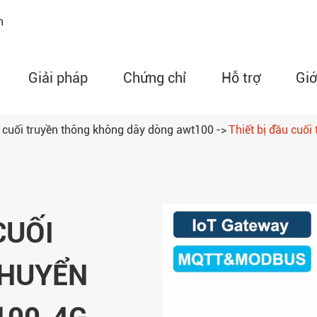
n
Giải pháp
Chứng chỉ
Hỗ trợ
Giớ
u cuối truyền thông không dây dòng awt100
Thiết bị đầu cuố
Đồng hồ đo công suất l
dòng AMC
Rơle mạch bảo vệ độn
CUỐI
ARD
Thiết bị theo dõi nhiệt
CHUYỂN
dây dòng artm
Bộ điều khiển nhiệt độ
dòng whd