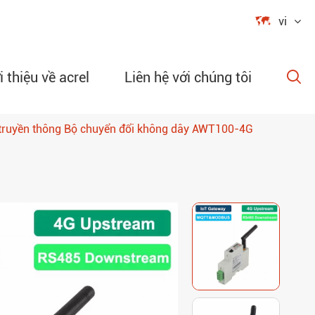

vi
i thiệu về acrel
Liên hệ với chúng tôi

i truyền thông Bộ chuyển đổi không dây AWT100-4G
ập trình
g cơ dòng
 độ không
 và độ ẩm