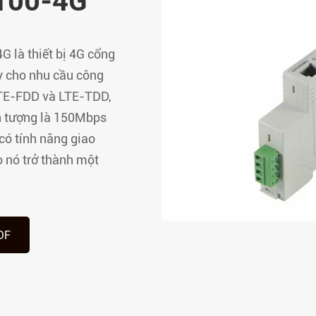
100-4G
Thiết bị đầu cuối từ xa
Mô-đun điều khiển án
G là thiết bị 4G cổng
thông minh dòng ASL
y cho nhu cầu công
Rơle bảo vệ điện áp tr
 LTE-FDD và LTE-TDD,
dòng AM
ấn tượng là 150Mbps
Rơle dòng điện dư dòn
ó tính năng giao
Mô-đun giám sát trun
 nó trở thành một
liệu dòng AMC
Mô-đun giám sát xe bu
tâm dữ liệu dòng AMB
DF