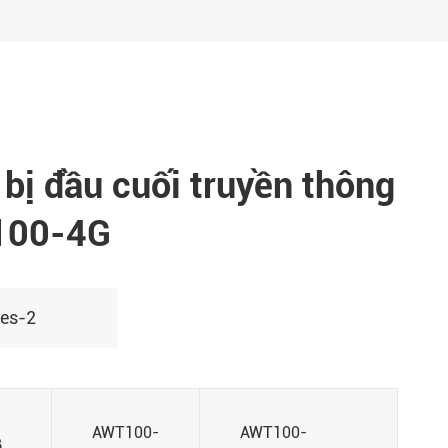
 bị đầu cuối truyền thông
100-4G
ies-2
AWT100-
AWT100-
B