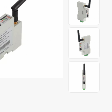
 dòng artu
h sáng
ung bình
g ASJ
g tâm dữ
ýt trung