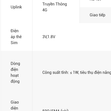
Truyền Thông
Uplink
4G
Giao tiếp
Điện
áp thẻ
3V,1.8V
Sim
Dòng
điện
Công suất tĩnh: ≤ 1W, tiêu thụ điện nă
hoạt
động
Giao
diện