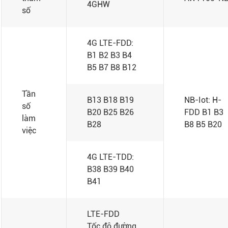
4GHW
số
4G LTE-FDD:
B1 B2 B3 B4
B5 B7 B8 B12
Tần
B13 B18 B19
NB-Iot: H-
số
B20 B25 B26
FDD B1 B3
làm
B28
B8 B5 B20
việc
4G LTE-TDD:
B38 B39 B40
B41
LTE-FDD
Tốc độ đường