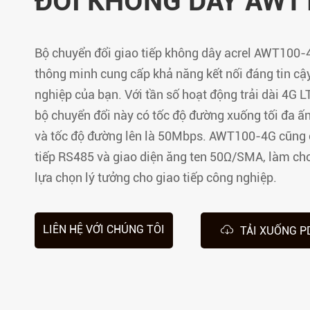
ĐỔI KHÔNG DÂY AWT
Phân phối Điện cách ly
Bộ chuyển đổi giao tiếp không dây acrel AWT100-4
thông minh cung cấp khả năng kết nối đáng tin cậ
nghiệp của bạn. Với tần số hoạt động trải dài 4G
bộ chuyển đổi này có tốc độ đường xuống tối đa 
và tốc độ đường lên là 50Mbps. AWT100-4G cũng c
tiếp RS485 và giao diện ăng ten 50Ω/SMA, làm cho
lựa chọn lý tưởng cho giao tiếp công nghiệp.

LIÊN HỆ VỚI CHÚNG TÔI
TẢI XUỐNG P