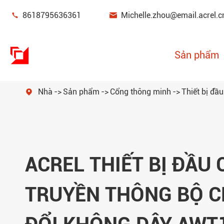


8618795636361
Michelle.zhou@email.acrel.c
Sản phẩm
Nhà
Sản phẩm
Cổng thông minh
Thiết bị đầ

Thiết bị giám sát & bảo vệ nguồn điện
Quản lý năng lượng
ACREL THIẾT BỊ ĐẦU 
Cảm biến điện
Cổng thông minh
TRUYỀN THÔNG BỘ 
Đồng hồ đo năng lượng mới
Bộ lọc chất lượng điện