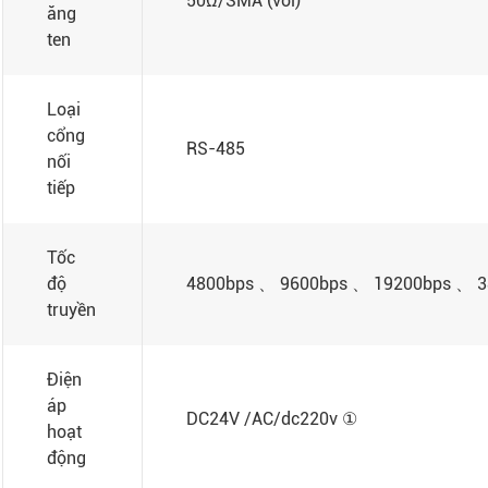
50Ω/SMA (vòi)
ăng
ten
Loại
cổng
RS-485
nối
tiếp
Tốc
độ
4800bps 、 9600bps 、 19200bps 、 38
truyền
Điện
áp
DC24V /AC/dc220v ①
hoạt
động