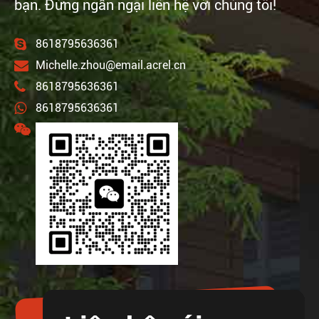
bạn. Đừng ngần ngại liên hệ với chúng tôi!
8618795636361
Michelle.zhou@email.acrel.cn
8618795636361
8618795636361