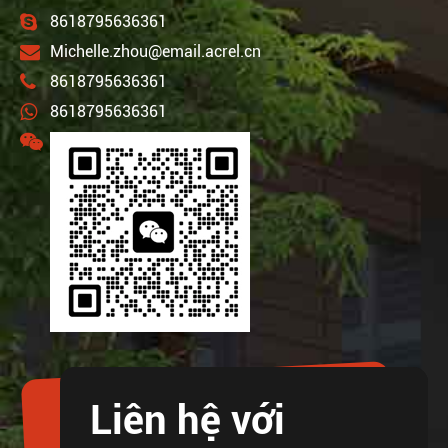
8618795636361
Michelle.zhou@email.acrel.cn
8618795636361
8618795636361
Liên hệ với