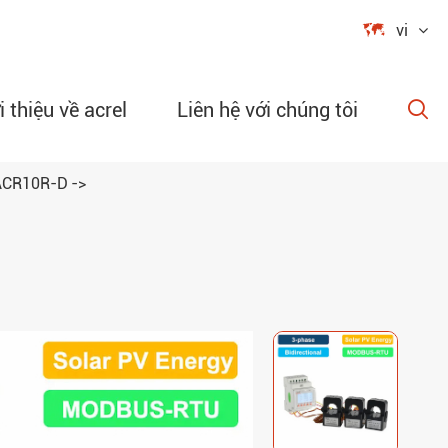

vi
i thiệu về acrel
Liên hệ với chúng tôi

 ACR10R-D
ập trình
g cơ dòng
 độ không
 và độ ẩm