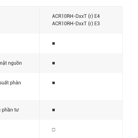
ACR10RH-DxxT (r) E4
ACR10RH-DxxT (r) E3
■
/mặt nguồn
■
suất phản
■
 phần tư
■
□