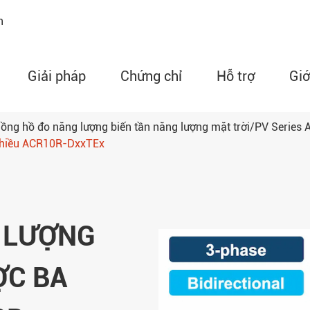
n
Giải pháp
Chứng chỉ
Hỗ trợ
Giớ
ồng hồ đo năng lượng biến tần năng lượng mặt trời/PV Series
 chiều ACR10R-DxxTEx
Đồng hồ đo công suất l
dòng AMC
Rơle mạch bảo vệ độn
ARD
 LƯỢNG
Thiết bị theo dõi nhiệt
dây dòng artm
ỢC BA
Bộ điều khiển nhiệt độ
dòng whd