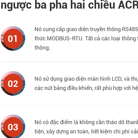
ngược ba pha hai chiều A
Nó cung cấp giao diện truyền thông RS48
01
thức MODBUS-RTU. Tất cả các loại thông ti
thông;
Nó sử dụng giao diện màn hình LCD, và thự
02
các nút bảng điều khiển, rất phù hợp với h
Nó có đặc điểm là không cần tháo dỡ thanh
03
tiện, xây dựng an toàn, tiết kiệm chi phí c