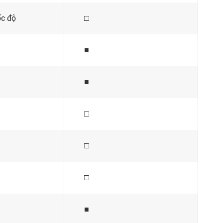
ốc độ
□
■
■
□
□
□
■