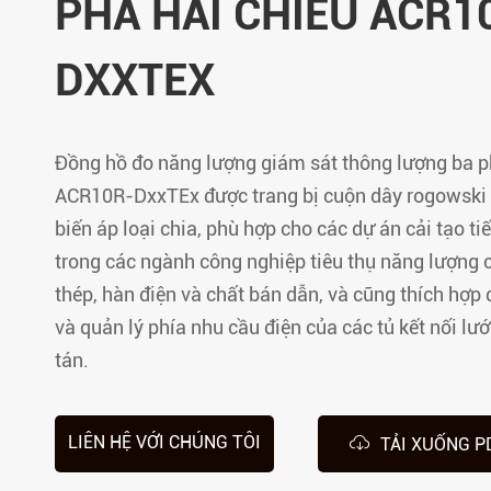
PHA HAI CHIỀU ACR1
Phân phối Điện cách ly
DXXTEX
Đồng hồ đo năng lượng giám sát thông lượng ba p
ACR10R-DxxTEx được trang bị cuộn dây rogowski
biến áp loại chia, phù hợp cho các dự án cải tạo t
trong các ngành công nghiệp tiêu thụ năng lượng 
thép, hàn điện và chất bán dẫn, và cũng thích hợp 
và quản lý phía nhu cầu điện của các tủ kết nối lư
tán.

LIÊN HỆ VỚI CHÚNG TÔI
TẢI XUỐNG P