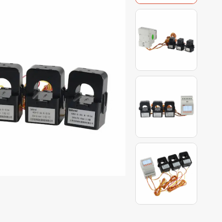
 dòng artu
h sáng
ung bình
g ASJ
g tâm dữ
ýt trung