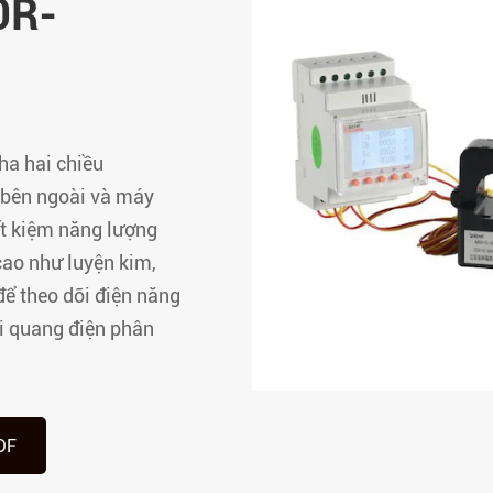
0R-
Thiết bị đầu cuối từ xa
Mô-đun điều khiển án
thông minh dòng ASL
Rơle bảo vệ điện áp tr
ha hai chiều
dòng AM
 bên ngoài và máy
Rơle dòng điện dư dòn
iết kiệm năng lượng
Mô-đun giám sát trun
cao như luyện kim,
liệu dòng AMC
để theo dõi điện năng
Mô-đun giám sát xe bu
ới quang điện phân
tâm dữ liệu dòng AMB
DF