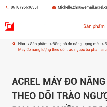


8618795636361
Michelle.zhou@email.acrel.c
Sản phẩm
Nhà
Sản phẩm
Đồng hồ đo năng lượng mới
Đ

Máy đo năng lượng theo dõi trào ngược ba pha hai
Thiết bị giám sát & bảo vệ nguồn điện
Quản lý năng lượng
Cảm biến điện
ACREL MÁY ĐO NĂNG
Cổng thông minh
THEO DÕI TRÀO NGƯ
Đồng hồ đo năng lượng mới
Bộ lọc chất lượng điện