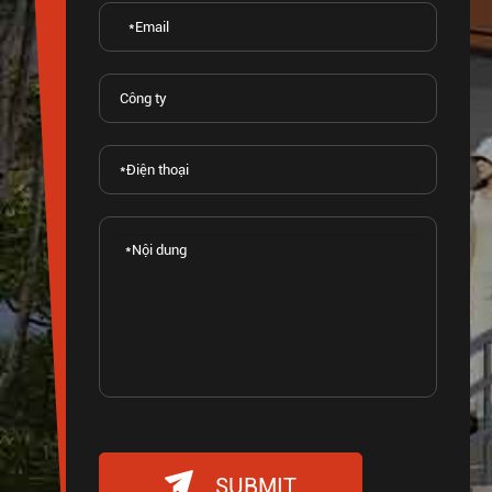

SUBMIT