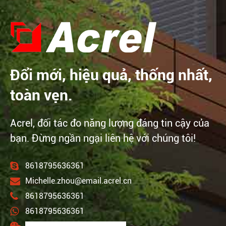
Đổi mới, hiệu quả, thống nhất,
toàn vẹn.
Acrel, đối tác đo năng lượng đáng tin cậy của
bạn. Đừng ngần ngại liên hệ với chúng tôi!
8618795636361
Michelle.zhou@email.acrel.cn
8618795636361
8618795636361