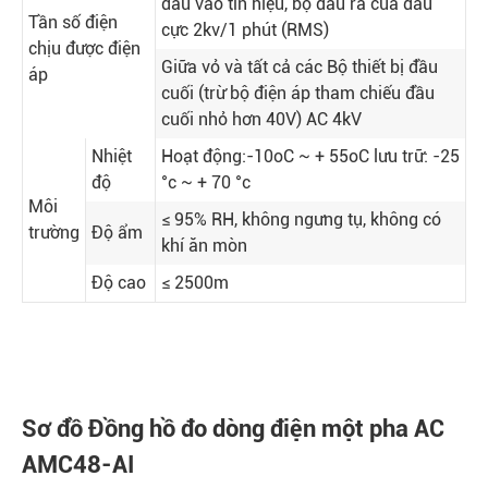
đầu vào tín hiệu, bộ đầu ra của đầu
Tần số điện
cực 2kv/1 phút (RMS)
chịu được điện
Giữa vỏ và tất cả các Bộ thiết bị đầu
áp
cuối (trừ bộ điện áp tham chiếu đầu
cuối nhỏ hơn 40V) AC 4kV
Nhiệt
Hoạt động:-10oC ~ + 55oC lưu trữ: -25
độ
°c ~ + 70 °c
Môi
≤ 95% RH, không ngưng tụ, không có
trường
Độ ẩm
khí ăn mòn
Độ cao
≤ 2500m
Sơ đồ Đồng hồ đo dòng điện một pha AC
AMC48-AI