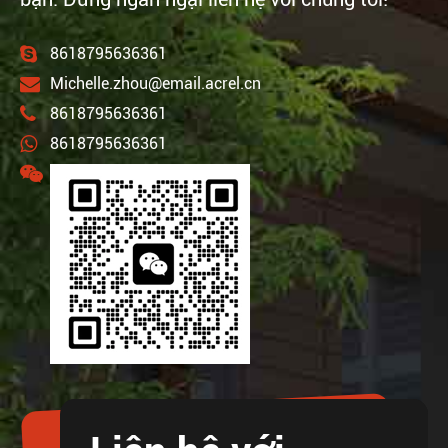
8618795636361
Michelle.zhou@email.acrel.cn
8618795636361
8618795636361