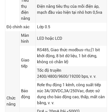
Tiêu
thụ
Điện năng tiêu thụ của mỗi điện áp,
điện
mạch đầu vào hiện tại nhỏ hơn 0,5va
năng
Độ chính xác
Lớp 0.5
Màn
LED hoặc LCD
hình
RS485, Giao thức modbus-rtu;(1 bit
khởi động, 8 bit dữ liệu, 1 bit dừng,
Giao
không có chẵn lẻ)
tiếp
Tốc độ truyền
2400/4800/9600/19200 bps, v. v.
Rơle thụ động 1 kênh, công suất tiếp
Báo
xúc 3A/30VDC,3A/250Vac, được sử
động
dụng cho báo động cao, thấp, mất cân
Chức
bằng, v. v.
năng
Dc4 ~ 20mA,(tải <500Ω)