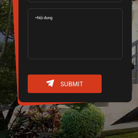

SUBMIT