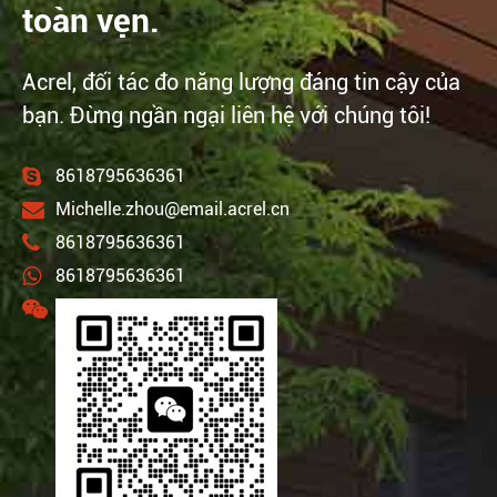
toàn vẹn.
Acrel, đối tác đo năng lượng đáng tin cậy của
bạn. Đừng ngần ngại liên hệ với chúng tôi!
8618795636361
Michelle.zhou@email.acrel.cn
8618795636361
8618795636361