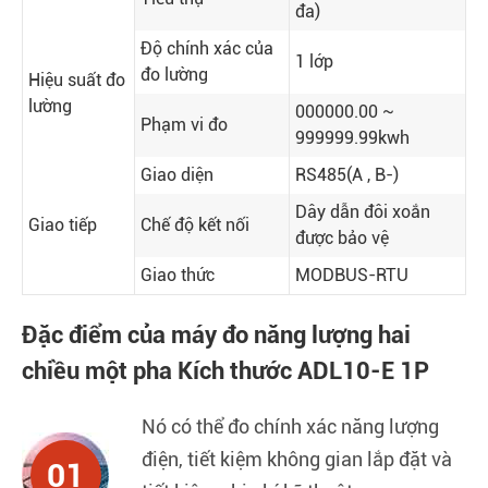
đa)
Độ chính xác của
1 lớp
đo lường
Hiệu suất đo
lường
000000.00 ~
Phạm vi đo
999999.99kwh
Giao diện
RS485(A , B-)
Dây dẫn đôi xoắn
Giao tiếp
Chế độ kết nối
được bảo vệ
Giao thức
MODBUS-RTU
Đặc điểm của máy đo năng lượng hai
chiều một pha Kích thước ADL10-E 1P
Nó có thể đo chính xác năng lượng
điện, tiết kiệm không gian lắp đặt và
01