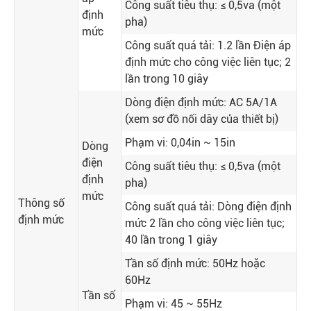
Công suất tiêu thụ: ≤ 0,5va (một
định
pha)
mức
Công suất quá tải: 1.2 lần Điện áp
định mức cho công việc liên tục; 2
lần trong 10 giây
Dòng điện định mức: AC 5A/1A
(xem sơ đồ nối dây của thiết bị)
Phạm vi: 0,04in ~ 15in
Dòng
điện
Công suất tiêu thụ: ≤ 0,5va (một
định
pha)
mức
Thông số
Công suất quá tải: Dòng điện định
định mức
mức 2 lần cho công việc liên tục;
40 lần trong 1 giây
Tần số định mức: 50Hz hoặc
60Hz
Tần số
Phạm vi: 45 ~ 55Hz