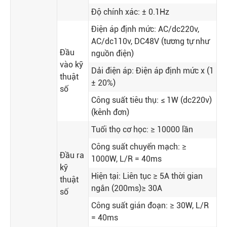
Độ chính xác: ± 0.1Hz
Điện áp định mức: AC/dc220v,
AC/dc110v, DC48V (tương tự như
Đầu
nguồn điện)
vào kỹ
Dải điện áp: Điện áp định mức x (1
thuật
± 20%)
số
Công suất tiêu thụ: ≤ 1W (dc220v)
(kênh đơn)
Tuổi thọ cơ học: ≥ 10000 lần
Công suất chuyển mạch: ≥
Đầu ra
1000W, L/R = 40ms
kỹ
Hiện tại: Liên tục ≥ 5A thời gian
thuật
ngắn (200ms)≥ 30A
số
Công suất gián đoạn: ≥ 30W, L/R
= 40ms