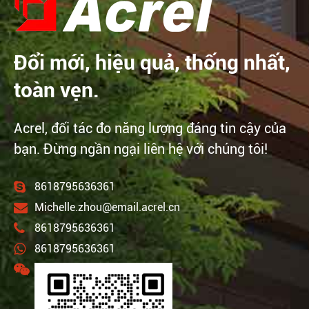
Đổi mới, hiệu quả, thống nhất,
toàn vẹn.
Acrel, đối tác đo năng lượng đáng tin cậy của
bạn. Đừng ngần ngại liên hệ với chúng tôi!
8618795636361
Michelle.zhou@email.acrel.cn
8618795636361
8618795636361