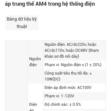
áp trung thế AM4 trong hệ thống điện
Bảng dữ liệu kỹ
thuật
Nguồn điện: AC/dc220v, hoặc
AC/dc110v, hoặc DC48V (tham
khảo sơ đồ nối dây)
Nguồn
điện
Phạm vi: Nguồn điện x (1 ± 20%)
Công suất tiêu thụ tối đa: ≤
10W(DC)
Điện áp định mức: AC100V
Phạm vi: 1-120V
Điện
Độ chính xác: ± 0.5%
áp