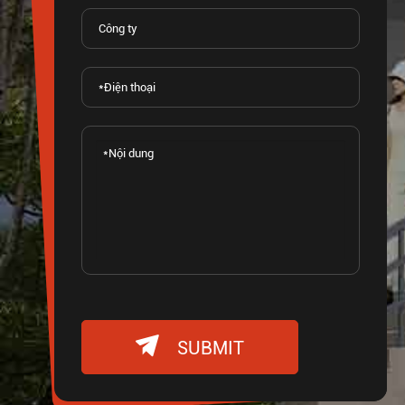

SUBMIT